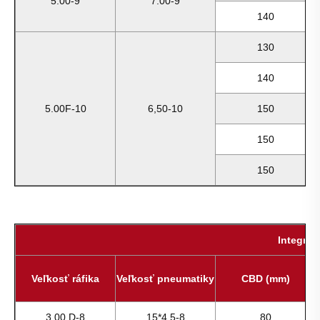
5.00-9
7.00-9
140
130
140
5.00F-10
6,50-10
150
150
150
Integrál
Veľkosť ráfika
Veľkosť pneumatiky
CBD (mm)
3.00 D-8
15*4,5-8
80