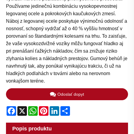
Používame jedinečnú kombináciu vysokopevnostnej
legovanej ocele a pokrokových kaučukových zmesí.
Náboj z legovanej ocele poskytuje výnimočnú odolnosť a
nosnosť, schopný vydržať až o 40 % vyššiu hmotnosť v
porovnaní so štandardnými kolesami na trhu. To zaisťuje,
že vaše vysokozdvižné vozíky môžu fungovať hladko aj
pri prenášaní ťažkých nákladov, čím sa znižuje riziko
zlyhania kolies a nákladných prestojov. Gumový behúň je
navrhnutý tak, aby ponúkal vynikajúcu trakciu, či už na
hladkých podlahách v továrni alebo na nerovnom
vonkajšom teréne.
Odoslať dopyt
Facebook
X
WhatsApp
Pinterest
LinkedIn
Share
Popis produktu