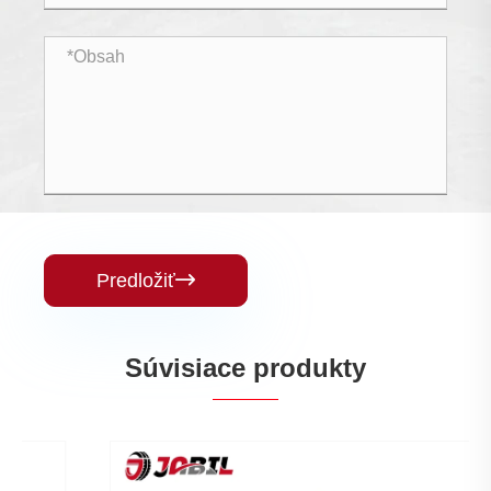
Predložiť

Súvisiace produkty