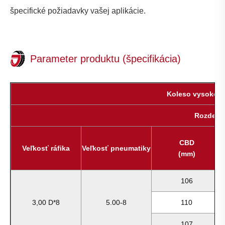
špecifické požiadavky vašej aplikácie.
Parameter produktu (špecifikácia)
Koleso vysokozd
Rozdelen
CBD
Veľkosť ráfika
Veľkosť pneumatiky
(mm)
106
3,00 D*8
5.00-8
110
107