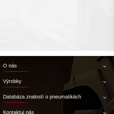
Aké sú vlastnosti pevnej pneumatiky typu
Web?
Vidieť viac >>
O nás
Výrobky
Databáza znalostí o pneumatikách
Kontaktuj nás