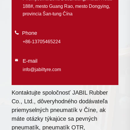
188#, mesto Guang Rao, mesto Dongying,
provincia Šan-tung Čína

+86-13705465224
E-mail

info@jabiltyre.com
Kontaktujte spoločnosť JABIL Rubber
Co., Ltd., dôveryhodného dodávateľa
priemyselných pneumatík v Číne, ak
máte otázky týkajúce sa pevných
pneumatík, pneumatík OTR,