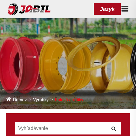
Jazyk
Domov
Výrobky
Kolesá a ráfiky