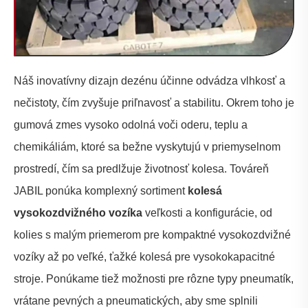
Náš inovatívny dizajn dezénu účinne odvádza vlhkosť a
nečistoty, čím zvyšuje priľnavosť a stabilitu. Okrem toho je
gumová zmes vysoko odolná voči oderu, teplu a
chemikáliám, ktoré sa bežne vyskytujú v priemyselnom
prostredí, čím sa predlžuje životnosť kolesa. Továreň
JABIL ponúka komplexný sortiment
kolesá
vysokozdvižného vozíka
veľkosti a konfigurácie, od
kolies s malým priemerom pre kompaktné vysokozdvižné
vozíky až po veľké, ťažké kolesá pre vysokokapacitné
stroje. Ponúkame tiež možnosti pre rôzne typy pneumatík,
vrátane pevných a pneumatických, aby sme splnili