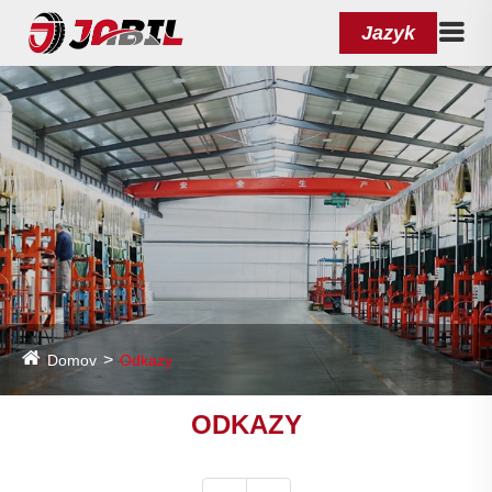
Jazyk
Domov
Odkazy
ODKAZY