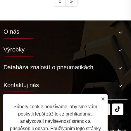
«
»
O nás
Výrobky
Databáza znalostí o pneumatikách
Kontaktuj nás
X
Súbory cookie používame, aby sme vám
poskytli lepší zážitok z prehliadania,
analyzovali návštevnosť stránok a
prispôsobili obsah. Používaním tejto stránky
Copyright © 2025 JABIL Rubber Co., Ltd. Všetky práva vyhradené.